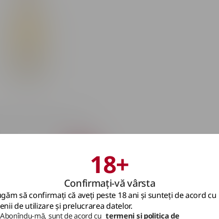
nart Blanc de Blancs 12.5%
L
18+
Confirmați-vă vârsta
găm să confirmați că aveți peste 18 ani și sunteți de acord cu
nii de utilizare și prelucrarea datelor.
Abonîndu-mă, sunt de acord cu
termeni și politica de