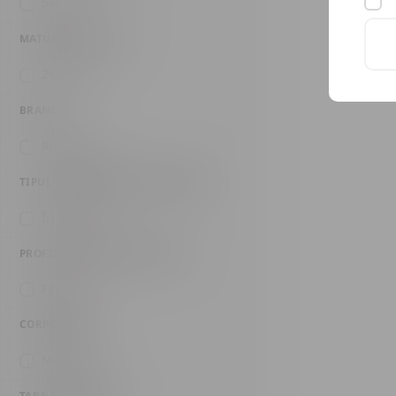
Sec
(1)
MATURARE SUR LIE
2+ ani
(1)
BRAND
Ruinart
(1)
TIPUL FERMENTAȚIEI SECUNDARE
În sticlă
(1)
PROFIL GUSTATIV SECUNDAR
Floral
(1)
CORPOLENȚĂ
Mediu
(1)
ȚARA DE ORIGINE