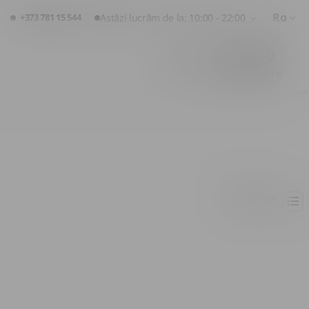
Ro
+373 781 15 544
Astăzi lucrăm de la: 10:00 - 22:00
Favorite
Coș
Logare
Popular