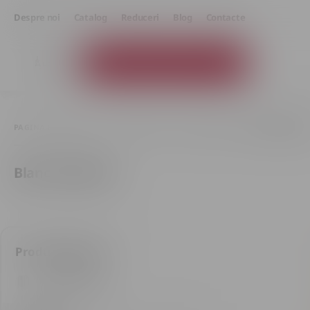
Despre noi
Catalog
Reduceri
Blog
Contacte
Catalogul produselor
PAGINA PRINCIPALĂ
VIN SPUMANT
CHAMPAGNE
BLANC DE BLAN
Blanc de Blancs
Produse găsite: 1
Doar în stoc