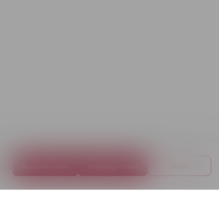
Acceptă toate
Respinge toate
Setări
liza