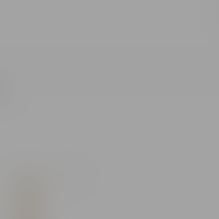
Toate rezultatele căutării [0 de produse]
CS