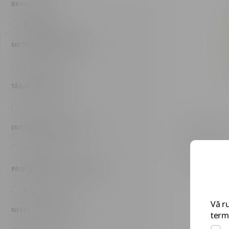
BRANDURI
RUINART
(1)
METODA DE PRODUCȚIE
Clasic
(1)
TĂRIE ALCOOLICĂ
12.5
(1)
Șampanie Rui
INTENSITATEA BULELOR
0.75L
Activă
(1)
1 913 MD
PROFIL GUSTATIV PRINCIPAL
Citrice
(1)
Vă ru
NIVEL DE DULCEAȚĂ
terme