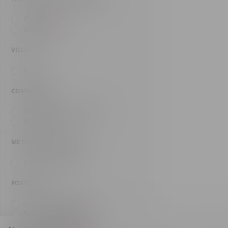
Citrice
(2)
De plante
(4)
VOLUM
0.7 l
(6)
COMPOZIȚIE
100% agavă albastră
(5)
Mixto
(1)
METODA DE DISTILARE
Distilare dublă
(6)
POSTGUST
Lung, condimentat
(1)
Scurt, proaspăt
(5)