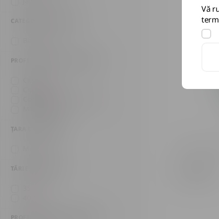
Jalisco
(6)
Vă ru
terme
CATEGORII DE TEQUILA
Blanco
(6)
PROFIL GUSTATIV SECUNDAR
Citrice
(1)
Citrice
(2)
Condimentat și picant
(1)
Minerale
(2)
ȚARA DE ORIGINE
Mexic
(6)
Tequilă Loki
TĂRIE ALCOOLICĂ
873 MDL
35
(2)
40
(4)
PROFIL GUSTATIV PRINCIPAL