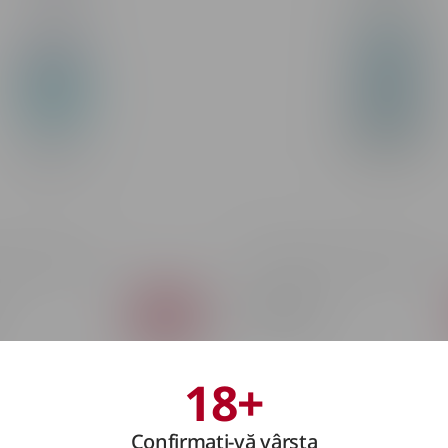
a Plata 35% 0.7L
Tequilă Olmeca Silver 35% 0.7L
356 MDL
18+
Confirmați-vă vârsta