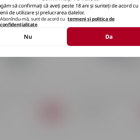
găm să confirmați că aveți peste 18 ani și sunteți de acord cu
nii de utilizare și prelucrarea datelor.
Abonîndu-mă, sunt de acord cu
termeni și politica de
confidențialitate
Nu
Da
Tequilă Clase Azul Plata 40% 0.
ta Blanco 40% 0.7L
2 321 MDL