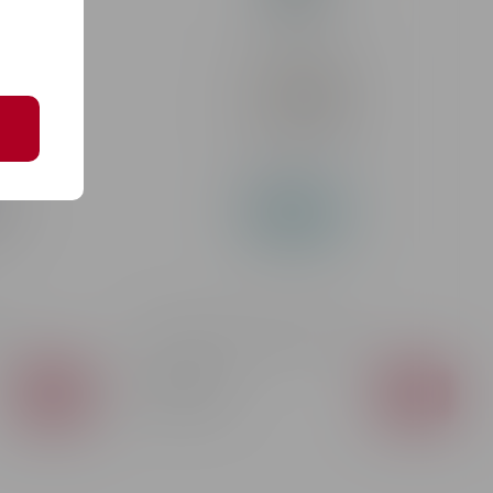
7L
Tequilă Volcan Blanco 40% 0.7L
972 MDL