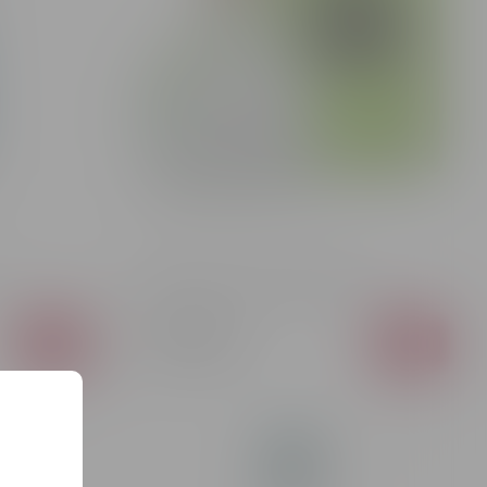
Tequilă Patron Silver GB 40% 0.7L
1 094 MDL