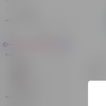
Produse noi
PREȚ
356 - 2321 MDL
BRANDURI
Tequila Sauz
CLASE AZUL
(1)
OLMECA
(1)
PATRON
(1)
380 MDL
SAUZA
(1)
TEQUILA LOKITA
(1)
VOLCAN
(1)
REGIUNE DE ORIGINE