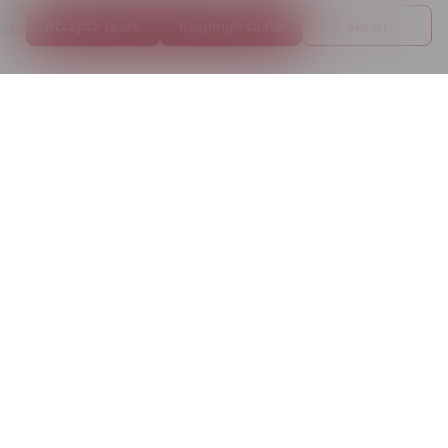
Acceptă toate
Respinge toate
Setări
liza