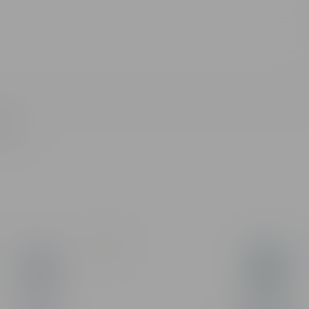
Toate rezultatele căutării [0 de produse]
NCO