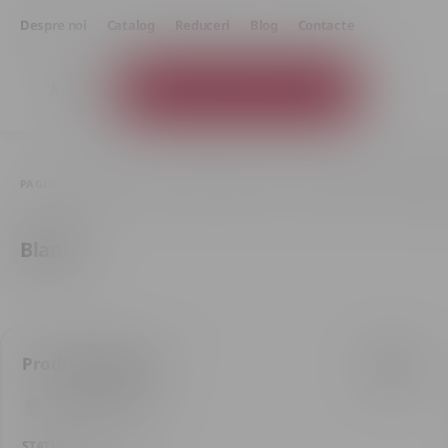
Despre noi
Catalog
Reduceri
Blog
Contacte
Catalogul produselor
PAGINA PRINCIPALĂ
BĂUTURI SPIRTOASE
TEQUILA & MEZCAL
BLA
Blanco
Produse găsite: 6
Doar în stoc
STATUTE