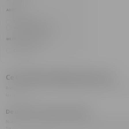
ADITIVI
Fără aditivi
(2)
Vanilie și scorțișoară
(1)
METODA DE DISTILARE
Coloană
(2)
Ce este Romul Negru (dark rum)
Romul Negru este un rom cu o culoare intensă, chihlimbarie închis
la cocktailuri.
De unde vin culoarea și gustul
Nuanța intensă și gustul profund vin din maturarea în butoaie de st
Tocmai de aceea gustul e dens și ușor dulceag: zahăr ars, vanilie, 