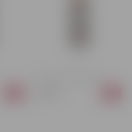
Rom Bacardi Carta Negra 40% 1L
408 MDL