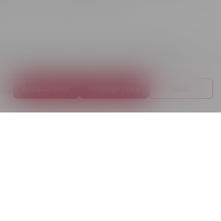
ul alb s-ar pierde aici, în timp ce cel întunecat aduce
gan Black - ambele branduri sunt cunoscute exact pentru acest
Acceptă toate
Respinge toate
Setări
liza
 sec, al doilea are o notă mai pronunțată de condimente și vanilie.
i ușoare.
 varianta de un litru este de obicei mai avantajoasă, iar pentru o