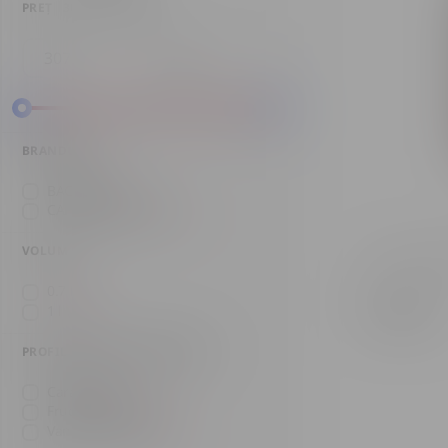
PREȚ
307 - 430 MDL
BRANDURI
BACARDI
(2)
CAPTAIN MORGAN
(1)
VOLUM
Rom CAPTAI
0.7 l
(1)
430 MDL
1 l
(2)
PROFIL GUSTATIV SECUNDAR
Caramel
(1)
Fructe tropicale
(1)
Vanilie și caramel
(1)