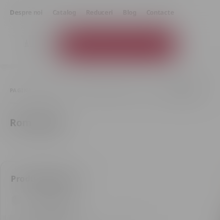
Despre noi
Catalog
Reduceri
Blog
Contacte
Catalogul produselor
PAGINA PRINCIPALĂ
BĂUTURI SPIRTOASE
ROM
ROM NEGRU
Rom Negru
Produse găsite: 3
Doar în stoc