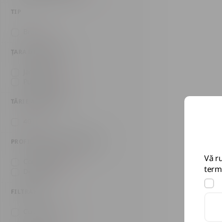
TIP
Brun
(3)
ȚARA DE ORIGINE
Jamaica
(1)
Puerto Rico
(2)
TĂRIE ALCOOLICĂ
40
(3)
PROFIL GUSTATIV PRINCIPAL
Vă ru
Condimentat
(2)
terme
De lemn
(1)
FILTRARE
Cu cărbune
(1)