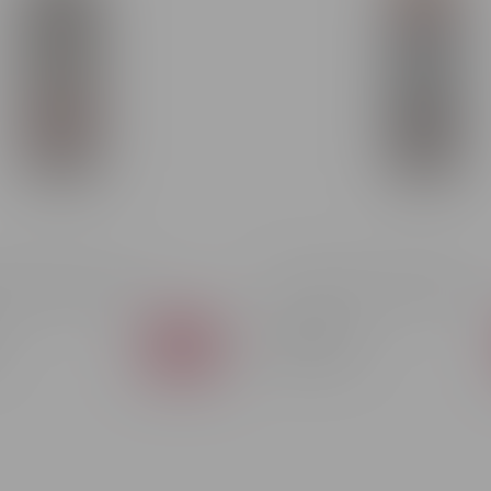
N MORGAN BLACK 1L
Rom Bacardi Carta Negra 0.7L
307 MDL