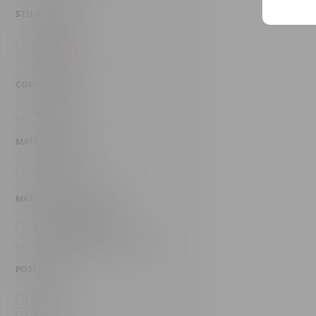
STIL DE ROM
Englez
(1)
Spaniol
(2)
COMPLEXITATE
Mediu
(3)
MATERIE PRIMĂ
Melasă
(3)
MATURARE ÎN BUTOAIE
Butoi de stejar
(1)
Din butoaie de bourbon
(2)
POSTGUST
Dulce
(2)
Sec
(1)