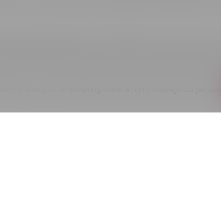
entru cocktailuri precum Dark 'n' Stormy, Mai Tai sau rom cu cola - rom
i poziții clasice ale segmentului: Bacardi Carta Negra și Captain Mor
aficul și în scopuri de marketing. Puteți accepta, respinge sau persona
in Morgan Black sunt interschimbabile: primul e puțin mai blând și mai
acterul de zahăr ars și condimente în locul delicateței sorturilor ma
, cât și în variantă de un litru - pentru cocktailuri de acasă frecvente,