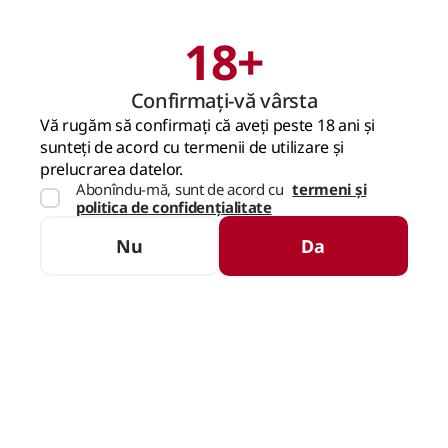
18+
Caută
Coș
Confirmați-vă vârsta
PAGINA PRINCIPALĂ
BĂUTURI SPIRTOASE
TEQUILA & MEZCAL
GOLD
Vă rugăm să confirmați că aveți peste 18 ani și
sunteți de acord cu termenii de utilizare și
Gold
prelucrarea datelor.
Abonîndu-mă, sunt de acord cu
termeni și
politica de confidențialitate
SORTARE
FILTRE
Nu
Da