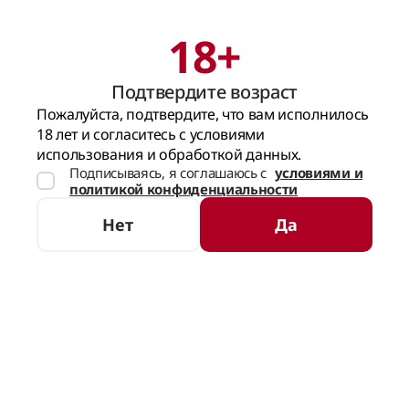
18+
Поиск
Корзина
Подтвердите возраст
ГЛАВНАЯ СТРАНИЦА
НОВОСТИ
ЛЕДЯНОЙ ДУХ ЛЕСОВ: ПОЛНЫЙ ГИД 
Пожалуйста, подтвердите, что вам исполнилось
18 лет и согласитесь с условиями
НАЗАД К БЛОГУ
использования и обработкой данных.
Подписываясь, я соглашаюсь с
условиями и
политикой конфиденциальности
Нет
Да
Ледяной дух лесов: