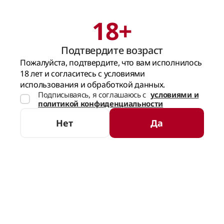
18+
Поиск
Корзина
Подтвердите возраст
ГЛАВНАЯ СТРАНИЦА
КРЕПКИЙ АЛКОГОЛЬ
ВИСКИ
БУРБОН
Пожалуйста, подтвердите, что вам исполнилось
18 лет и согласитесь с условиями
Бурбон
использования и обработкой данных.
Подписываясь, я соглашаюсь с
условиями и
политикой конфиденциальности
СОРТИРОВКА
ФИЛЬТРЫ
Нет
Да