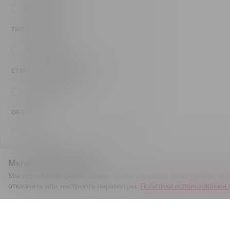
Средняя
(2)
ТИП БРОЖЕНИЯ
Верховой
(2)
СТРАНА ПРОИЗВОДСТВА
Германия
(2)
ОБЪЁМ
0.5 л
(2)
БРЕНД
Мы используем cookie
Hofbräu
(1)
Мы используем файлы cookie, чтобы улучшить работу сайта, ан
Krombacher
(1)
отклонить или настроить параметры.
Политика использования 
ЦВЕТ
Светлое
(1)