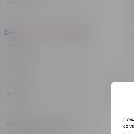
ЦЕНА
35 - 43 MDL
БРЕНДЫ
HOFBRAU
(1)
ГОРЕЧЬ
Пиво Hofbra
Лёгкая
(2)
43 MDL
КРЕПОСТЬ
5.1
(1)
5.3
(1)
Пожа
ОСНОВНОЙ ВКУСОВОЙ ПРОФИЛЬ
согл