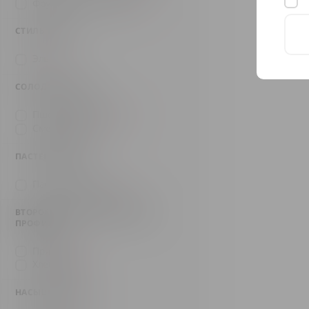
Фруктовый и свежий
(2)
СТИЛЬ ПИВА
Эль
(2)
СОЛОДОВАЯ БАЗА
Пшеничный солод
(1)
Смешанная
(1)
ПАСТЕРИЗАЦИЯ
Пастеризованное
(1)
ВТОРОСТЕПЕННЫЙ ВКУСОВОЙ
ПРОФИЛЬ
Пряный
(1)
Хлебный
(1)
НАСЫЩЕННОСТЬ