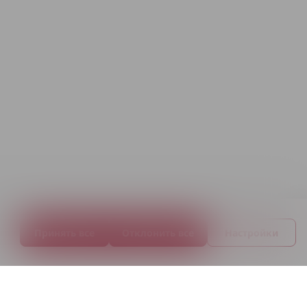
Принять все
Отклонить все
Настройки
,