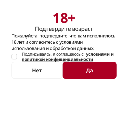
18+
Поиск
Корзина
Подтвердите возраст
ГЛАВНАЯ СТРАНИЦА
КРЕПКИЙ АЛКОГОЛЬ
ВИСКИ
ОДНОСОЛОДО
Пожалуйста, подтвердите, что вам исполнилось
18 лет и согласитесь с условиями
Односолодовый Виски
использования и обработкой данных.
Подписываясь, я соглашаюсь с
условиями и
политикой конфиденциальности
СОРТИРОВКА
ФИЛЬТРЫ
Нет
Да