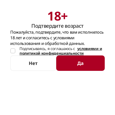
18+
Поиск
Корзина
Подтвердите возраст
ГЛАВНАЯ СТРАНИЦА
БРЕНДЫ
GITANA WINERY
Пожалуйста, подтвердите, что вам исполнилось
18 лет и согласитесь с условиями
GITANA WINERY
(4 товара)
использования и обработкой данных.
Подписываясь, я соглашаюсь с
условиями и
политикой конфиденциальности
СОРТИРОВКА
ФИЛЬТРЫ
Нет
Да